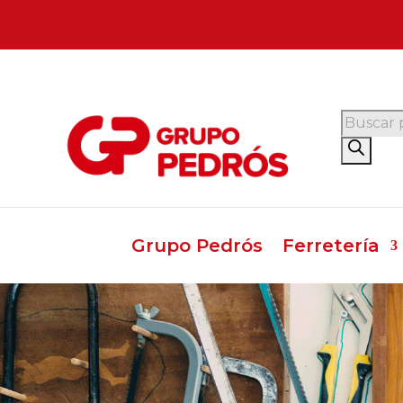
Búsque
de
product
Grupo Pedrós
Ferretería