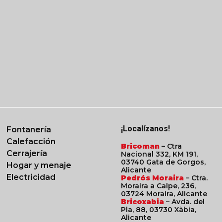
busques más
ofertas
fertas van a ti!
He leído y acepto la
 primero en saber sobre
as ofertas exclusivas
¡Localízanos!
Fontanería
Calefacción
Bricoman
– Ctra
Cerrajería
Nacional 332, KM 191,
03740 Gata de Gorgos,
Hogar y menaje
Alicante
Electricidad
Pedrós Moraira
– Ctra.
Moraira a Calpe, 236,
03724 Moraira, Alicante
Bricoxabia
– Avda. del
Pla, 88, 03730 Xàbia,
Alicante