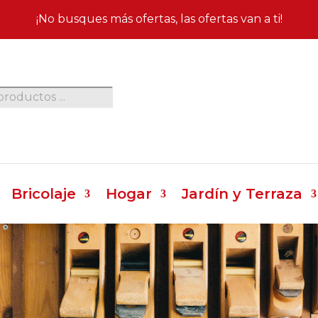
¡No busques más ofertas, las ofertas van a ti!
da
os
Bricolaje
Hogar
Jardín y Terraza