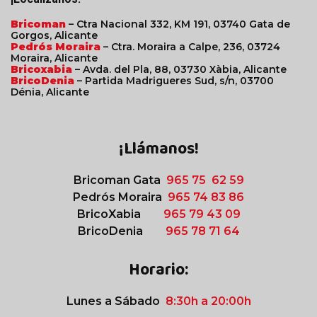
Bricoman
– Ctra Nacional 332, KM 191, 03740 Gata de
Gorgos, Alicante
Pedrós Moraira
– Ctra. Moraira a Calpe, 236, 03724
Moraira, Alicante
Bricoxabia
– Avda. del Pla, 88, 03730 Xàbia, Alicante
BricoDenia
– Partida Madrigueres Sud, s/n, 03700
Dénia, Alicante
¡Llámanos!
Bricoman Gata
965 75 62 59
Pedrós Moraira
965 74 83 86
BricoXabia
965 79 43 09
BricoDenia
965 78 71 64
Horario:
Lunes a Sábado
8:30h a 20:00h