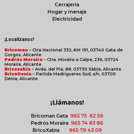
Cerrajería
Hogar y menaje
Electricidad
¡Localízanos!
Bricoman
– Ctra Nacional 332, KM 191, 03740 Gata de
Gorgos, Alicante
Pedrós Moraira
– Ctra. Moraira a Calpe, 236, 03724
Moraira, Alicante
Bricoxabia
– Avda. del Pla, 88, 03730 Xàbia, Alicante
BricoDenia
– Partida Madrigueres Sud, s/n, 03700
Dénia, Alicante
¡Llámanos!
Bricoman Gata
965 75 62 59
Pedrós Moraira
965 74 83 86
BricoXabia
965 79 43 09