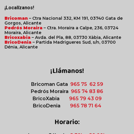
¡Localízanos!
Bricoman
– Ctra Nacional 332, KM 191, 03740 Gata de
Gorgos, Alicante
Pedrós Moraira
– Ctra. Moraira a Calpe, 236, 03724
Moraira, Alicante
Bricoxabia
– Avda. del Pla, 88, 03730 Xàbia, Alicante
BricoDenia
– Partida Madrigueres Sud, s/n, 03700
Dénia, Alicante
¡Llámanos!
Bricoman Gata
965 75 62 59
Pedrós Moraira
965 74 83 86
BricoXabia
965 79 43 09
BricoDenia
965 78 71 64
Horario: