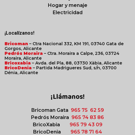
Hogar y menaje
Electricidad
¡Localízanos!
Bricoman
– Ctra Nacional 332, KM 191, 03740 Gata de
Gorgos, Alicante
Pedrós Moraira
– Ctra. Moraira a Calpe, 236, 03724
Moraira, Alicante
Bricoxabia
– Avda. del Pla, 88, 03730 Xàbia, Alicante
BricoDenia
– Partida Madrigueres Sud, s/n, 03700
Dénia, Alicante
¡Llámanos!
Bricoman Gata
965 75 62 59
Pedrós Moraira
965 74 83 86
BricoXabia
965 79 43 09
BricoDenia
965 78 71 64